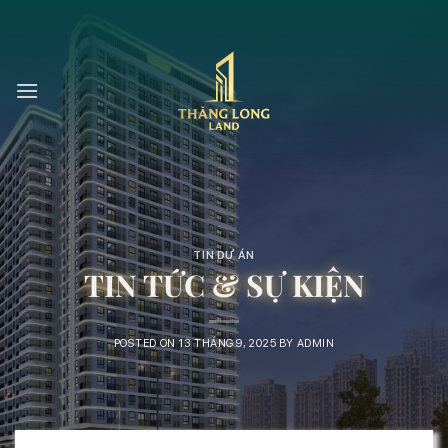
Skip
to
content
TIN DỰ ÁN
TIN TỨC & SỰ KIỆN
POSTED ON
13 THÁNG 9, 2025
BY
ADMIN