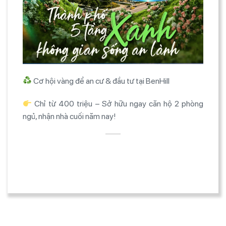
C
ơ h
ội v
àng
đ
ể an c
ư & đ
ầu t
ư t
ại
BenHill
Ch
ỉ từ 400 triệu
– S
ở hữu ngay c
ăn h
ộ 2 ph
òng
ng
ủ, nhận nh
à cu
ối n
ăm nay!