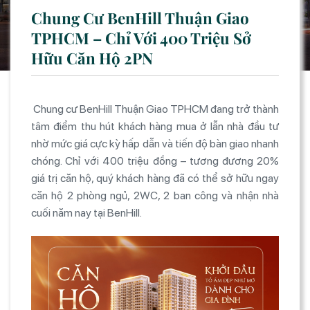
Chung Cư BenHill Thuận Giao
TPHCM – Chỉ Với 400 Triệu Sở
Hữu Căn Hộ 2PN
Chung c
ư
BenHill
Thu
ận Giao TPHCM
đang tr
ở th
ành
tâm
đi
ểm thu h
út khách hàng mua
ở lẫn nh
à
đ
ầu t
ư
nh
ờ mức gi
á c
ực kỳ hấp dẫn v
à ti
ến
đ
ộ b
àn giao nhanh
chóng. Ch
ỉ với 400 triệu
đ
ồng
– t
ương đương 20%
gi
á tr
ị c
ăn h
ộ, qu
ý khách hàng
đ
ã có th
ể sở hữu ngay
c
ăn h
ộ 2 ph
òng ng
ủ, 2WC, 2 ban c
ông và nh
ận nh
à
cu
ối n
ăm nay t
ại
BenHill
.